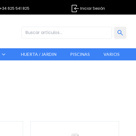
+34 625 541 825
Iniciar Sesión
S
HUERTA / JARDIN
PISCINAS
VARIOS