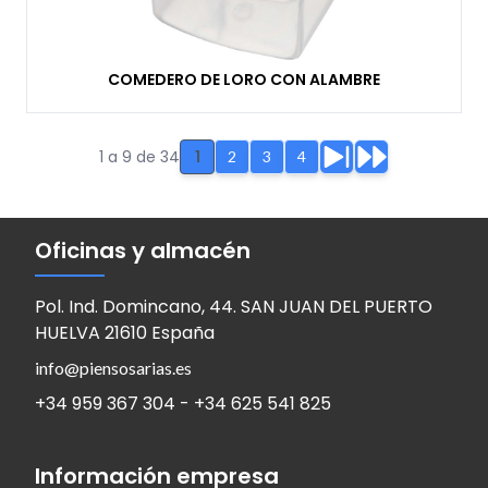
COMEDERO DE LORO CON ALAMBRE
1 a 9 de 34
1
2
3
4
Oficinas y almacén
Pol. Ind. Domincano, 44. SAN JUAN DEL PUERTO
HUELVA 21610 España
info@piensosarias.es
+34 959 367 304 - +34 625 541 825
Información empresa