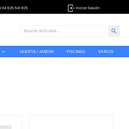
+34 625 541 825
Iniciar Sesión
S
HUERTA / JARDIN
PISCINAS
VARIOS