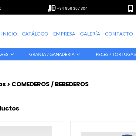
0
+34 959 367 304
INICIO
CATÁLOGO
EMPRESA
GALERÍA
CONTACTO
AVES
GRANJA / GANADERIA
PECES / TORTUGA
os > COMEDEROS / BEBEDEROS
ductos