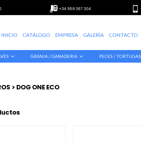
0
+34 959 367 304
INICIO
CATÁLOGO
EMPRESA
GALERÍA
CONTACTO
AVES
GRANJA / GANADERIA
PECES / TORTUGA
ROS > DOG ONE ECO
ductos