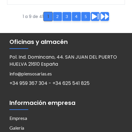
1 a 9 de 41
1
2
3
4
5
Oficinas y almacén
Pol. Ind. Domincano, 44. SAN JUAN DEL PUERTO
HUELVA 21610 España
info@piensosarias.es
+34 959 367 304 - +34 625 541 825
Información empresa
Empresa
Galería